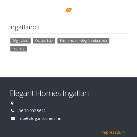
Ingatlanok
Téglalakás
Családi ház
Étterem, vendéglő, cukrászda
Ikerház
Elegant Homes Ingatlan
+36 70 907-5622
info@eleganthomes.hu
Impresszum