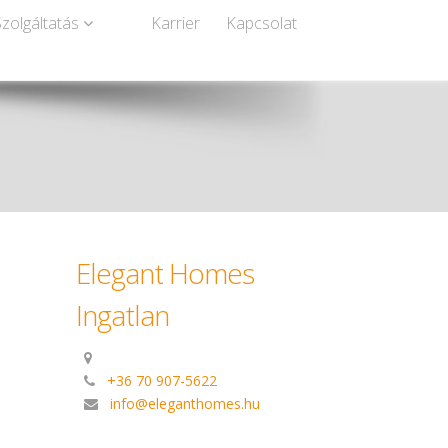
Szolgáltatás
Karrier
Kapcsolat
Elegant Homes
Ingatlan
+36 70 907-5622
info@eleganthomes.hu