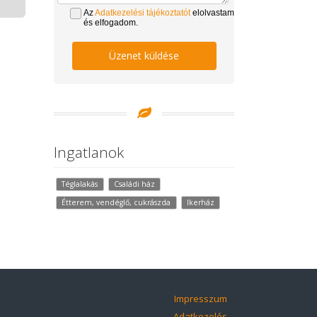
Az
Adatkezelési tájékoztatót
elolvastam
és elfogadom.
Üzenet küldése
Ingatlanok
Téglalakás
Családi ház
Étterem, vendéglő, cukrászda
Ikerház
Impresszum
Adatkezelés