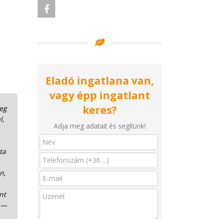
Eladó ingatlana van,
vagy épp ingatlant
keres?
meg
l,
Adja meg adatait és segítünk!
ta
n,
nt
” —