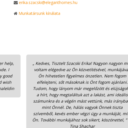
erika.szacski@eleganthomes.hu
Munkatársunk kínálata
er help,
„ Kedves, Tisztelt Szacski Erika! Nagyon nagyon 
ude. I
voltam elégedve az Ön közvetítésével, munkájáva
ry good
Ön hihetetlen figyelmes önzetlen. Nem fogom
d wish
elfelejteni, sőt másoknak is Önt fogom ajánlani.
aleldin
Tudom, hogy lányom már megelőzött és elújságol
a hírt, hogy megtaláltuk azt a lakást, ami ideális
számunkra és a végén mást vettünk, más irányba
mint Önnél. De, hálás vagyok Önnek tiszta
szívemből, kevés ember végzi úgy a munkáját, mi
Ön. További munkájához sok sikert, köszönettel, 
Tina Shachar