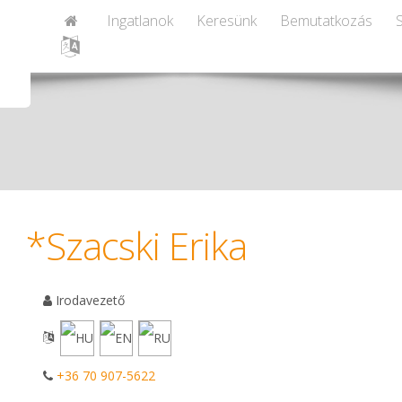
Ingatlanok
Keresünk
Bemutatkozás
*Szacski Erika
Irodavezető
+36 70 907-5622