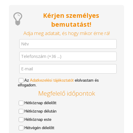
Kérjen személyes
bemutatást!
Adja meg adatait, és hogy mikor érne rá!
Az
Adatkezelési tájékoztatót
elolvastam és
elfogadom.
Megfelelő időpontok
Hétköznap délelőtt
Hétköznap délután
Hétköznap este
Hétvégén délelőtt