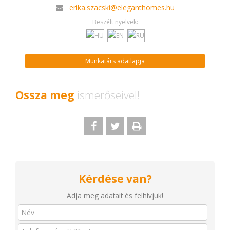
erika.szacski@eleganthomes.hu
Beszélt nyelvek:
Munkatárs adatlapja
Ossza meg
ismerőseivel!
Kérdése van?
Adja meg adatait és felhívjuk!