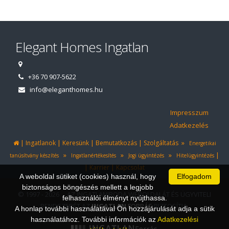
Elegant Homes Ingatlan
+36 70 907-5622
info@eleganthomes.hu
Impresszum
Adatkezelés
|
|
|
|
»
Ingatlanok
Keresünk
Bemutatkozás
Szolgáltatás
Energetikai
»
»
»
|
tanúsítvány készítés
Ingatlanértékesítés
Jogi ügyintézés
Hitelügyintézés
|
|
Karrier
Kapcsolat
A weboldal sütiket (cookies) használ, hogy
Elfogadom
biztonságos böngészés mellett a legjobb
© 1997 - 2026 AZ INGATLANIRODA WEBOLDALÁT ÉS ÜGYVITELI
felhasználói élményt nyújthassa.
RENDSZERÉT AZ
INGATLAN
FORRÁS
BIZTOSÍTJA.
A honlap további használatával Ön hozzájárulását adja a sütik
használatához. További információk az
Adatkezelési