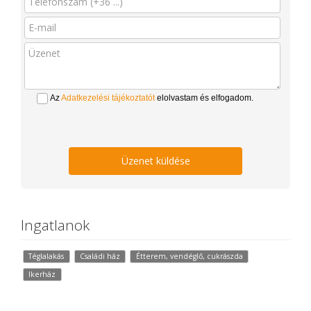
Az
Adatkezelési tájékoztatót
elolvastam és elfogadom.
Üzenet küldése
Ingatlanok
Téglalakás
Családi ház
Étterem, vendéglő, cukrászda
Ikerház