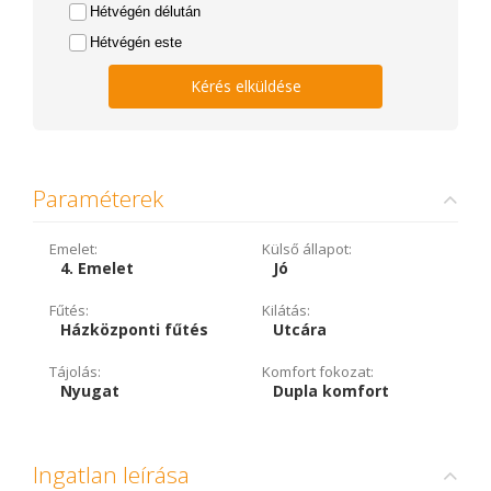
Hétvégén délután
Hétvégén este
Kérés elküldése
Paraméterek
Emelet:
Külső állapot:
4. Emelet
Jó
Fűtés:
Kilátás:
Házközponti fűtés
Utcára
Tájolás:
Komfort fokozat:
Nyugat
Dupla komfort
Ingatlan leírása