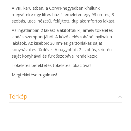
A VIII. kerületben, a Corvin-negyedben kínálunk
megvételre egy liftes ház 4. emeletén egy 93 nm-es, 3
szobás, utcai nézetű, felújított, duplakomfortos lakást.
Az ingatlanban 2 lakást alakították ki, amely tökéletes
kiadás szempontjából. A közös előszobából nyílnak a
lakások. Az kisebbik 30 nm-es garzonlakás saját
konyhával és fürdővel. A nagyobbik 2 szobás, szintén
saját konyhával és fürdőszobával rendelkezik.
Tökéletes befektetés tökéletes lokációval!
Megtekintése rugalmas!
Térkép