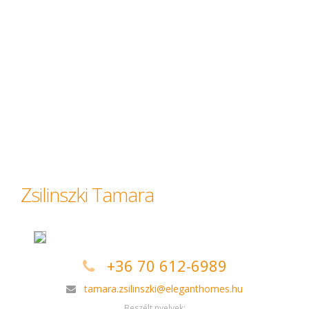
Zsilinszki Tamara
+36 70 612-6989
tamara.zsilinszki@eleganthomes.hu
Beszélt nyelvek: