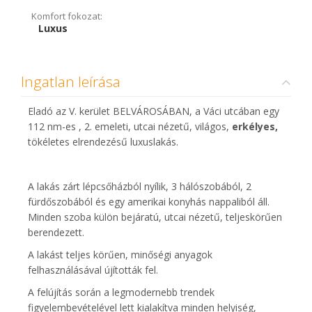
Komfort fokozat:
Luxus
Ingatlan leírása
Eladó az V. kerület BELVÁROSÁBAN, a Váci utcában egy
112 nm-es , 2. emeleti, utcai nézetű, világos,
erkélyes,
tökéletes elrendezésű
luxuslakás.
A lakás zárt lépcsőházból nyílik, 3 hálószobából, 2
fürdőszobából és egy amerikai konyhás nappaliból áll.
Minden szoba külön bejáratú, utcai nézetű, teljeskörűen
berendezett.
A lakást teljes körűen, minőségi anyagok
felhasználásával újították fel.
A felújítás során a legmodernebb trendek
figyelembevételével lett kialakítva minden helyiség,