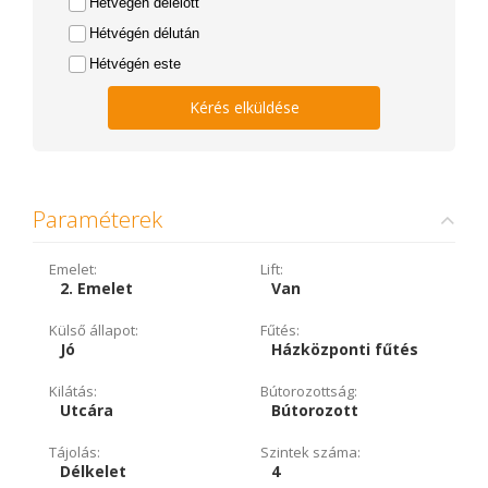
Hétvégén délelőtt
Hétvégén délután
Hétvégén este
Kérés elküldése
Paraméterek
Emelet:
Lift:
2. Emelet
Van
Külső állapot:
Fűtés:
Jó
Házközponti fűtés
Kilátás:
Bútorozottság:
Utcára
Bútorozott
Tájolás:
Szintek száma:
Délkelet
4