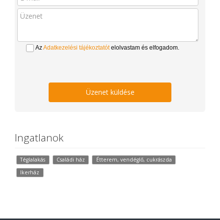
Az
Adatkezelési tájékoztatót
elolvastam és elfogadom.
Üzenet küldése
Ingatlanok
Téglalakás
Családi ház
Étterem, vendéglő, cukrászda
Ikerház