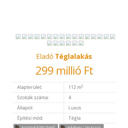
Eladó
Téglalakás
299 millió Ft
2
Alapterület:
112 m
Szobák száma:
4
Állapot:
Luxus
Építési mód:
Tégla
Azonnal költözhető
erkélyes / teraszos