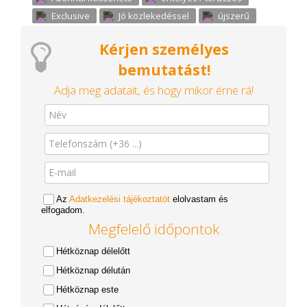
Exclusive
Jó közlekedéssel
újszerű
Kérjen személyes
bemutatást!
Adja meg adatait, és hogy mikor érne rá!
Az
Adatkezelési tájékoztatót
elolvastam és
elfogadom.
Megfelelő időpontok
Hétköznap délelőtt
Hétköznap délután
Hétköznap este