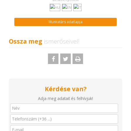
Munkatárs adatlapja
Ossza meg
ismerőseivel!
Kérdése van?
Adja meg adatait és felhívjuk!