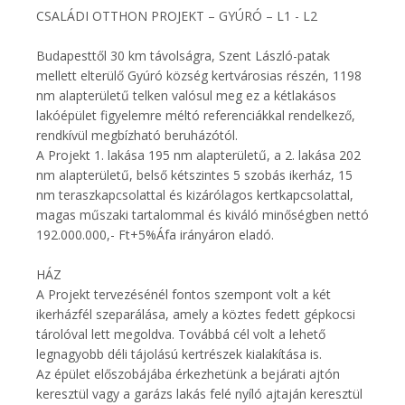
CSALÁDI OTTHON PROJEKT – GYÚRÓ – L1 - L2
Budapesttől 30 km távolságra, Szent László-patak
mellett elterülő Gyúró község kertvárosias részén, 1198
nm alapterületű telken valósul meg ez a kétlakásos
lakóépület figyelemre méltó referenciákkal rendelkező,
rendkívül megbízható beruházótól.
A Projekt 1. lakása 195 nm alapterületű, a 2. lakása 202
nm alapterületű, belső kétszintes 5 szobás ikerház, 15
nm teraszkapcsolattal és kizárólagos kertkapcsolattal,
magas műszaki tartalommal és kiváló minőségben nettó
192.000.000,- Ft+5%Áfa irányáron eladó.
HÁZ
A Projekt tervezésénél fontos szempont volt a két
ikerházfél szeparálása, amely a köztes fedett gépkocsi
tárolóval lett megoldva. Továbbá cél volt a lehető
legnagyobb déli tájolású kertrészek kialakítása is.
Az épület előszobájába érkezhetünk a bejárati ajtón
keresztül vagy a garázs lakás felé nyíló ajtaján keresztül