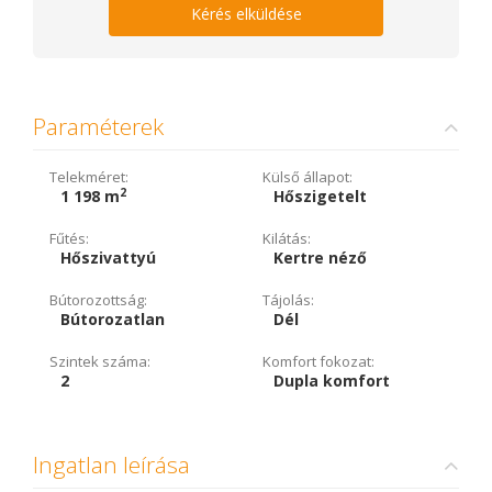
Kérés elküldése
Paraméterek
Telekméret:
Külső állapot:
2
1 198 m
Hőszigetelt
Fűtés:
Kilátás:
Hőszivattyú
Kertre néző
Bútorozottság:
Tájolás:
Bútorozatlan
Dél
Szintek száma:
Komfort fokozat:
2
Dupla komfort
Ingatlan leírása