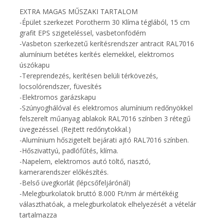
EXTRA MAGAS MŰSZAKI TARTALOM
-Épület szerkezet Porotherm 30 Klíma téglából, 15 cm
grafit EPS szigeteléssel, vasbetonfödém
-Vasbeton szerkezetű kerítésrendszer antracit RAL7016
alumínium betétes kerítés elemekkel, elektromos
úszókapu
-Tereprendezés, kerítésen belüli térkövezés,
locsolórendszer, füvesítés
-Elektromos garázskapu
-Szúnyoghálóval és elektromos alumínium redőnyökkel
felszerelt műanyag ablakok RAL7016 színben 3 rétegű
üvegezéssel. (Rejtett redőnytokkal.)
-Alumínium hőszigetelt bejárati ajtó RAL7016 színben.
-Hőszivattyú, padlófűtés, klíma.
-Napelem, elektromos autó töltő, riasztó,
kamerarendszer előkészítés.
-Belső üvegkorlát (lépcsőfeljárónál)
-Melegburkolatok bruttó 8.000 Ft/nm ár mértékéig
választhatóak, a melegburkolatok elhelyezését a vételár
tartalmazza