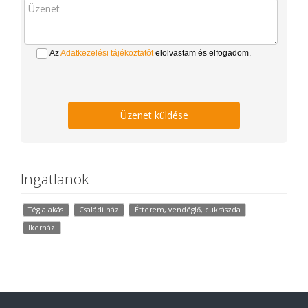
Az
Adatkezelési tájékoztatót
elolvastam és elfogadom.
Üzenet küldése
Ingatlanok
Téglalakás
Családi ház
Étterem, vendéglő, cukrászda
Ikerház