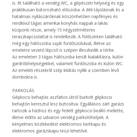
is. Itt található a vendég WC, a gépészeti helyiség és egy
praktikusan bútorozható előszoba. A déli tájolásnak és a
hatalmas nyílászáróknak köszönhetően napfényes és
rendkívül tágas amerikai konyhás nappali a lakás
központi része, amely 15 négyzetméteres
teraszkapcsolattal is rendelkezik. A földszinten található
még egy hálószoba saját fürdőszobával, illetve az
emeletre vezető lépcső is szépen illeszkedik a térbe.
Az emeleten 3 tágas hálószoba került kialakításra, külön
gardróbhelyiségekkel, valamint fürdőszoba és külön WC.
Az emeleti részekről szép kilátás nyílik a szemben lévő
dombokra is.
PARKOLÁS
Gépkocsi behajtás aszfaltos útról burkolt gépkocsi
behajtón keresztül lesz biztosítva. Egyállásos zárt garázs
tartozik a házhoz és egy fedett gépkocsi beálló mellette,
illetve előtte az udvaron vendég parkolóhelyek. A
kényelmes közlekedést elektromos kertkapu és
elektromos garázskapu teszi lehetővé.