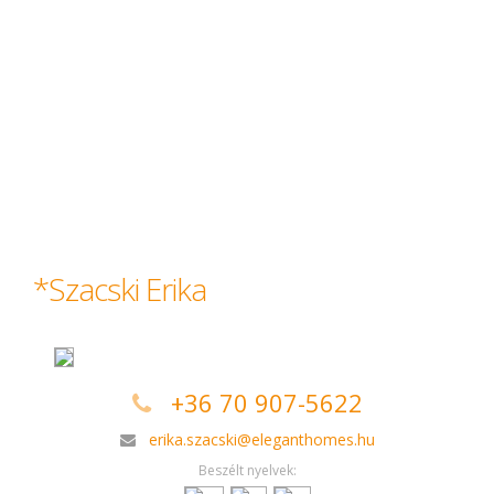
*Szacski Erika
+36 70 907-5622
erika.szacski@eleganthomes.hu
Beszélt nyelvek: